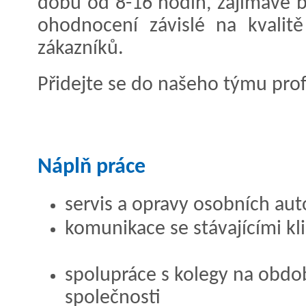
dobu od 8-16 hodin, zajímavé be
ohodnocení závislé na kvalitě
zákazníků.
Přidejte se do našeho týmu profe
Náplň práce
servis a opravy osobních au
komunikace se stávajícími kl
spolupráce s kolegy na obdo
společnosti