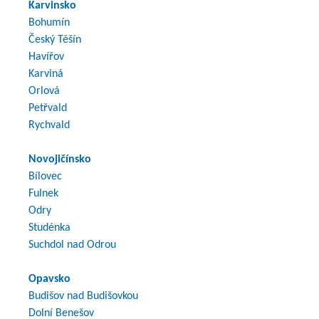
Karvinsko
Bohumín
Český Těšín
Havířov
Karviná
Orlová
Petřvald
Rychvald
Novojičínsko
Bílovec
Fulnek
Odry
Studénka
Suchdol nad Odrou
Opavsko
Budišov nad Budišovkou
Dolní Benešov