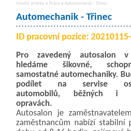
Úvodní stránka
»
Práce
»
Automechanik - Třinec
Automechanik - Třinec
ID pracovní pozice: 20210115
Pro zavedený autosalon v 
hledáme šikovné, scho
samostatné automechaniky. Bu
podílet na servise oso
automobilů, běžných i v
opravách.
Autosalon je zaměstnavatelem
zaměstnancům nabízí stabilní p