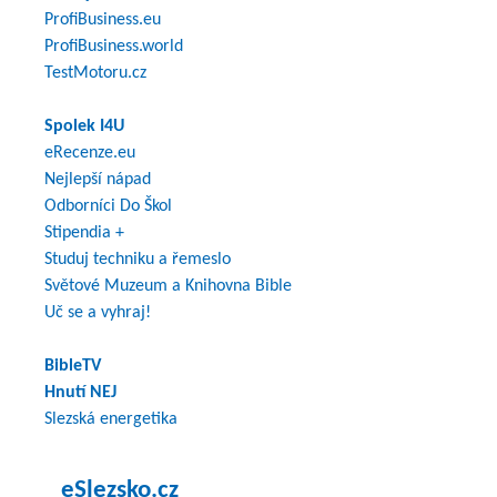
ProfiBusiness.eu
ProfiBusiness.world
TestMotoru.cz
Spolek I4U
eRecenze.eu
Nejlepší nápad
Odborníci Do Škol
Stipendia +
Studuj techniku a řemeslo
Světové Muzeum a Knihovna Bible
Uč se a vyhraj!
BibleTV
Hnutí NEJ
Slezská energetika
eSlezsko.cz