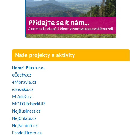
Naše projekty a aktivity
Hamri Plus s.r.o.
eČechy.cz
eMoravia.cz
eSlezsko.cz
Mládež.cz
MOTORcheckUP
NejBusiness.cz
NejChlapi.cz
NejSenioři.cz
ProdejFirem.eu