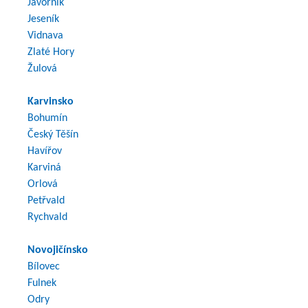
Javorník
Jeseník
Vidnava
Zlaté Hory
Žulová
Karvinsko
Bohumín
Český Těšín
Havířov
Karviná
Orlová
Petřvald
Rychvald
Novojičínsko
Bílovec
Fulnek
Odry