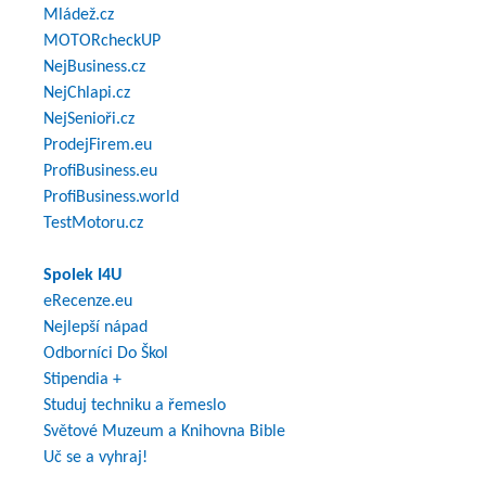
Mládež.cz
MOTORcheckUP
NejBusiness.cz
NejChlapi.cz
NejSenioři.cz
ProdejFirem.eu
ProfiBusiness.eu
ProfiBusiness.world
TestMotoru.cz
Spolek I4U
eRecenze.eu
Nejlepší nápad
Odborníci Do Škol
Stipendia +
Studuj techniku a řemeslo
Světové Muzeum a Knihovna Bible
Uč se a vyhraj!