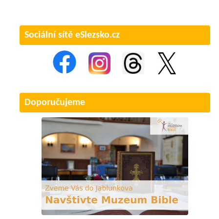
Sociální sítě eSlezsko.cz
Doporučujeme