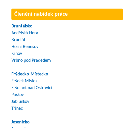
Členění nabídek práce
Bruntálsko
Andělská Hora
Bruntál
Horní Benešov
Krnov
Vrbno pod Pradědem
Frýdecko-Místecko
Frýdek-Místek
Frýdlant nad Ostravicí
Paskov
Jablunkov
Třinec
Jesenicko