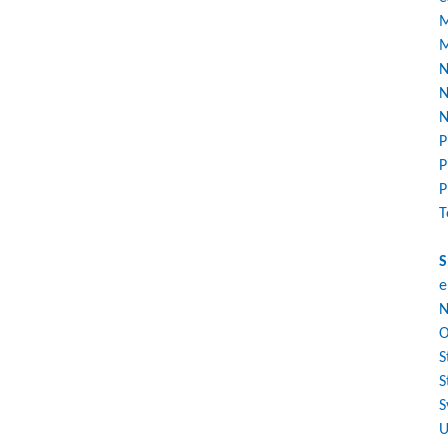
M
M
N
N
N
P
P
P
T
S
e
N
O
S
S
S
U