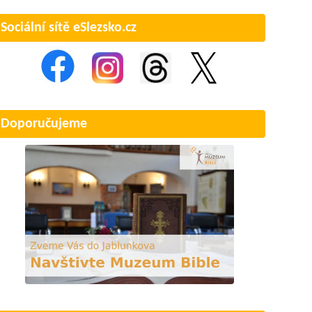
Sociální sítě eSlezsko.cz
Doporučujeme