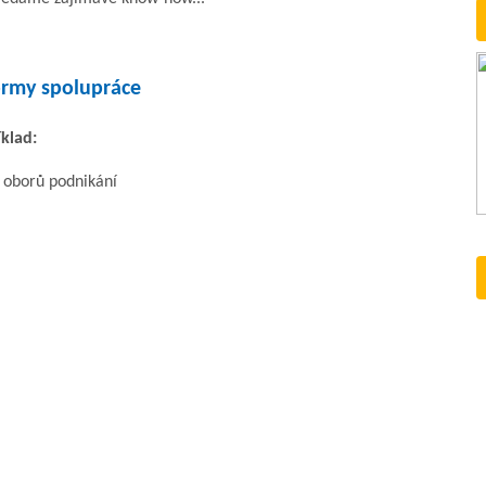
ormy spolupráce
klad:
a oborů podnikání