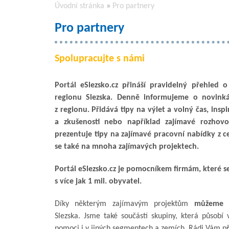
Úvodní stránka
»
Pro partnery
Pro partnery
Spolupracujte s námi
Portál eSlezsko.cz přináší pravidelný přehled 
regionu Slezska. Denně informujeme o novinká
z regionu. Přidává tipy na výlet a volný čas, inspi
a zkušenosti nebo například zajímavé rozhovo
prezentuje tipy na zajímavé pracovní nabídky z ce
se také na mnoha zajímavých projektech.
Portál eSlezsko.cz je pomocníkem firmám, které se
s více jak 1 mil. obyvatel.
Díky některým zajímavým projektům
můžeme o
Slezska. Jsme také součástí skupiny, která půso
pomoci i v jiných segmentech a zemích. Rádi Vám 