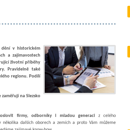
o dění v historickém
ch a zajímavostech
rující životní příběhy
ry. Pravidelně také
lého regionu. Podílí
 zaměřují na Slezsko
slovit firmy, odborníky i mladou generaci
z celého
bí v několika dalších oborech a zemích a proto Vám můžeme
předáme zajímavé know-how...