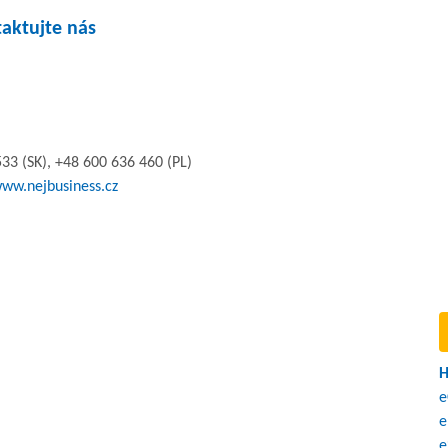
aktujte nás
33 (SK), +48 600 636 460 (PL)
ww.nejbusiness.cz
H
e
e
e