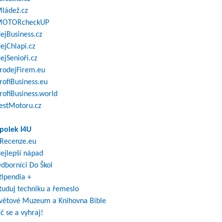
ládež.cz
OTORcheckUP
ejBusiness.cz
ejChlapi.cz
ejSenioři.cz
rodejFirem.eu
rofiBusiness.eu
rofiBusiness.world
estMotoru.cz
polek I4U
Recenze.eu
ejlepší nápad
dborníci Do Škol
tipendia +
tuduj techniku a řemeslo
větové Muzeum a Knihovna Bible
č se a vyhraj!