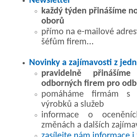
Newsletter
každý týden přinášíme no
oborů
přímo na e-mailové adre
šéfům firem...
Novinky a zajímavosti z jed
pravidelně přináším
odborných firem pro odb
pomáháme firmám s ef
výrobků a služeb
informace o oceněních
změnách a dalších zajíma
zasílejte nám informace i 