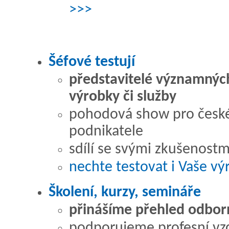
>>>
Šéfové testují
představitelé významných
výrobky či služby
pohodová show pro české
podnikatele
sdílí se svými zkušenostm
nechte testovat i Vaše v
Školení, kurzy, semináře
přinášíme přehled odborn
podporujeme profesní vz