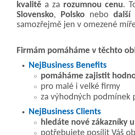
kvalitě
a za
rozumnou cenu
. 
Slovensko
,
Polsko
nebo
další
samozřejmě jen v omezené míře.
Firmám pomáháme v těchto obl
NejBusiness Benefits
pomáháme zajistit hodno
pro malé i velké firmy
za výhodných podmínek p
NejBusiness Clients
hledáte nové zákazníky u
potřebujete posílit Váš 