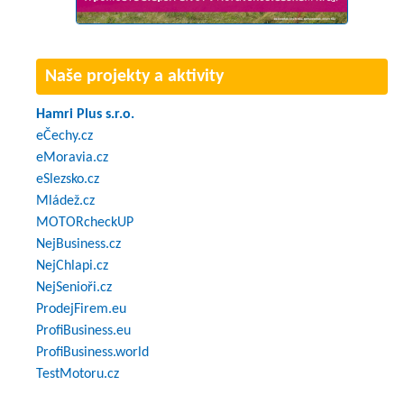
Naše projekty a aktivity
Hamri Plus s.r.o.
eČechy.cz
eMoravia.cz
eSlezsko.cz
Mládež.cz
MOTORcheckUP
NejBusiness.cz
NejChlapi.cz
NejSenioři.cz
ProdejFirem.eu
ProfiBusiness.eu
ProfiBusiness.world
TestMotoru.cz