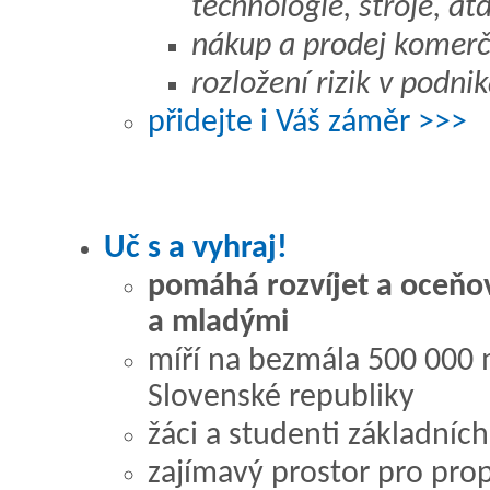
technologie, stroje, atd
nákup a prodej komerč
rozložení rizik v podnik
přidejte i Váš záměr >>>
Uč s a vyhraj!
pomáhá rozvíjet a oceňova
a mladými
míří na bezmála 500 000 m
Slovenské republiky
žáci a studenti základních
zajímavý prostor pro prop