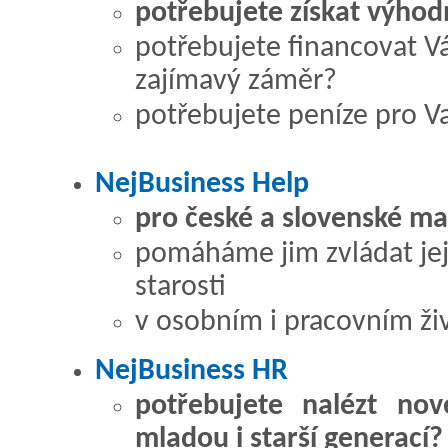
potřebujete získat výhod
potřebujete financovat Váš
zajímavý záměr?
potřebujete peníze pro Va
NejBusiness Help
pro české a slovenské m
pomáháme jim zvládat je
starosti
v osobním i pracovním ži
NejBusiness HR
potřebujete nalézt no
mladou i starší generací?