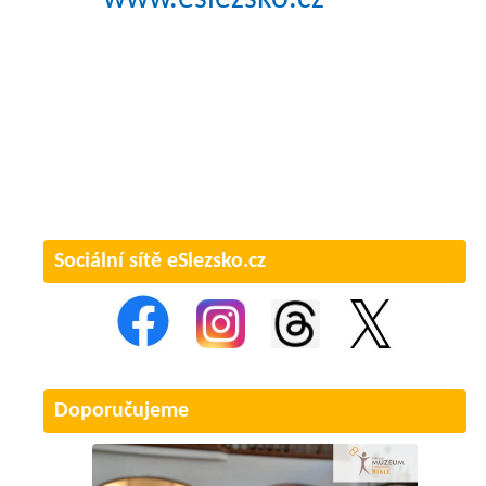
Sociální sítě eSlezsko.cz
Doporučujeme