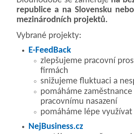
Dlouhodobě se zaměřuje
na be
republice a na Slovensku nebo
mezinárodních projektů.
Vybrané projekty:
E-FeedBack
zlepšujeme pracovní prost
firmách
snižujeme fluktuaci a n
pomáháme zaměstnance m
pracovnímu nasazení
pomáháme lépe využívat l
NejBusiness.cz