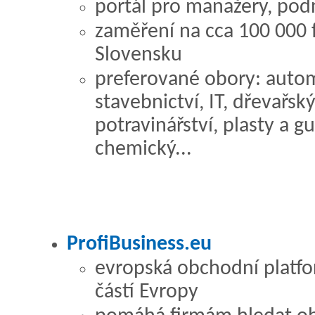
portál pro manažery, podn
zaměření na cca 100 000 
Slovensku
preferované obory: automo
stavebnictví, IT, dřevařsk
potravinářství, plasty a 
chemický...
ProfiBusiness.eu
evropská obchodní platfor
částí Evropy