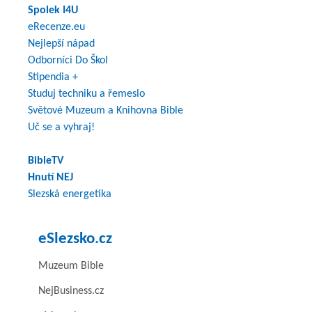
Spolek I4U
eRecenze.eu
Nejlepší nápad
Odborníci Do Škol
Stipendia +
Studuj techniku a řemeslo
Světové Muzeum a Knihovna Bible
Uč se a vyhraj!
BibleTV
Hnutí NEJ
Slezská energetika
eSlezsko.cz
Muzeum Bible
NejBusiness.cz