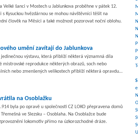
a Velké šanci v Mostech u Jablunkova proběhne v pátek 12.
M
i s Kysuckou hvězdárnou se mohou návštěvníci těšit na
M
dní člověk na Měsíci a také možnost pozorovat noční oblohu.
N
N
N
P
tového umění zavítají do Jablunkova
P
jedinečnou výstavu, která přiblíží některá významná díla
P
é mistrovské reprodukce některých obrazů, soch nebo
T
álních nebo zmenšených velikostech přiblíží některá opravdu...
S
e
N
vrátila na Osoblažku
O
.914 byla po opravě u společnosti CZ LOKO přepravena domů
S
 Třemešná ve Slezsku – Osoblaha. Na Osoblažce bude
S
zprovoznění lokomotiv přímo na úzkorozchodné dráze.
S
U