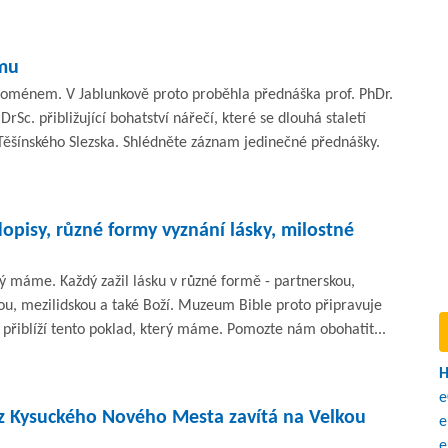
mu
oménem. V Jablunkově proto proběhla přednáška prof. PhDr.
rSc. přibližující bohatství nářečí, které se dlouhá staletí
Těšínského Slezska. Shlédněte záznam jedinečné přednášky.
pisy, různé formy vyznání lásky, milostné
erý máme. Každý zažil lásku v různé formě - partnerskou,
ou, mezilidskou a také Boží. Muzeum Bible proto připravuje
 přiblíží tento poklad, který máme. Pomozte nám obohatit...
H
e
z Kysuckého Nového Mesta zavítá na Velkou
e
e