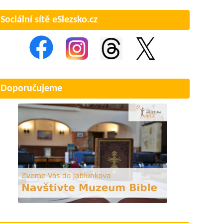
Sociální sítě eSlezsko.cz
Doporučujeme