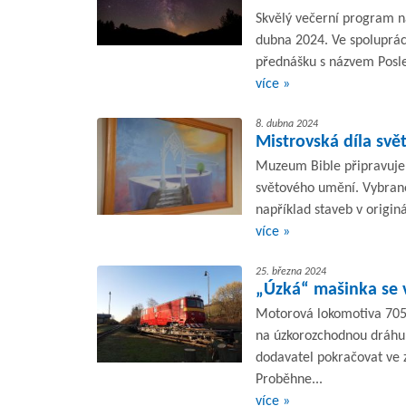
Skvělý večerní program n
dubna 2024. Ve spoluprác
přednášku s názvem Posle
více »
8. dubna 2024
Mistrovská díla svě
Muzeum Bible připravuje 
světového umění. Vybran
například staveb v origin
více »
25. března 2024
„Úzká“ mašinka se 
Motorová lokomotiva 705
na úzkorozchodnou dráhu
dodavatel pokračovat ve 
Proběhne...
více »