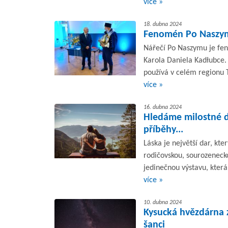
více »
18. dubna 2024
Fenomén Po Naszy
Nářečí Po Naszymu je fen
Karola Daniela Kadłubce. D
používá v celém regionu 
více »
16. dubna 2024
Hledáme milostné do
příběhy...
Láska je největší dar, kt
rodičovskou, sourozeneck
jedinečnou výstavu, která
více »
10. dubna 2024
Kysucká hvězdárna 
šanci