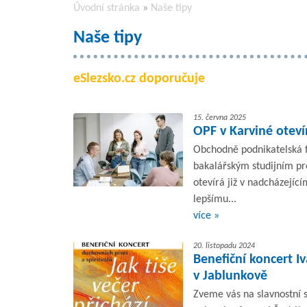
Úvodní stránka
»
Naše tipy
Naše tipy
eSlezsko.cz doporučuje
15. června 2025
OPF v Karviné otev
Obchodně podnikatelská fa
bakalářským studijním p
otevírá již v nadcházejíc
lepšímu...
více »
20. listopadu 2024
Benefiční koncert I
v Jablunkově
Zveme vás na slavnostní s