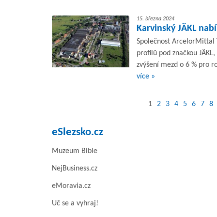
15. března 2024
Karvinský JÄKL nab
Společnost ArcelorMittal
profilů pod značkou JÄKL
zvýšení mezd o 6 % pro r
více »
1
2
3
4
5
6
7
8
eSlezsko.cz
Muzeum Bible
NejBusiness.cz
eMoravia.cz
Uč se a vyhraj!