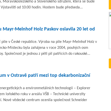
o, Moravskoslezského a Slovenského sdružení, která se bude
 Výstavišti od 10:00 hodin. Hostem bude předseda...
ku Mayr-Melnhof Holz Paskov oslavila 20 let od
í pile v České republice. Výroba na pile Mayr-Melnhof Holz v
cko-Místecku byla zahájena v roce 2004, pouhých osm
. Společnost je jednou z pěti pil patřících do rakouské...
um v Ostravě patří mezi top dekarbonizační
energetických a environmetálních technologií – Explorer
cem loňského roku v areálu VŠB – Technické univerzity
ičí. Nové vědecké centrum ocenila společnost Schneider