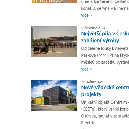
unie a konferencí Českéh
konat 8. června v Brně na
více »
9. července 2024
Největší pila v Čes
zahájení výroby
Od zelené louky k největš
Paskově (MMHP) na Frýde
měsíců po začátku výstavby
více »
14. května 2024
Nové vědecké centr
projekty
Unikátní objekt Centrum 
(CEETe), který vznikl kon
Ostrava, zaujal v zahran
Electric...