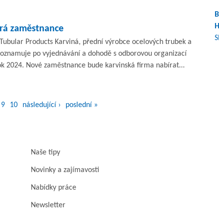
B
H
írá zaměstnance
S
 Tubular Products Karviná, přední výrobce ocelových trubek a
, oznamuje po vyjednávání a dohodě s odborovou organizací
ok 2024. Nové zaměstnance bude karvinská firma nabírat...
9
10
následující ›
poslední »
Naše tipy
Novinky a zajímavosti
Nabídky práce
Newsletter