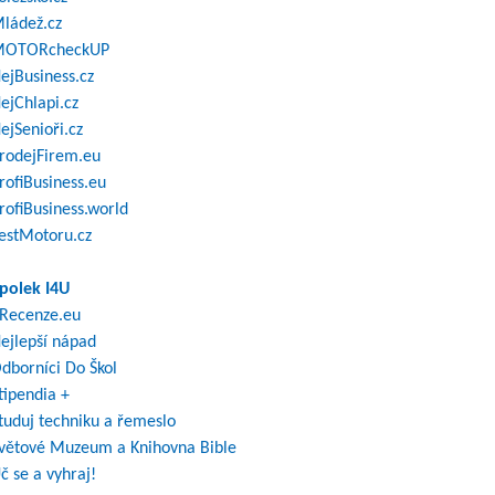
ládež.cz
OTORcheckUP
ejBusiness.cz
ejChlapi.cz
ejSenioři.cz
rodejFirem.eu
rofiBusiness.eu
rofiBusiness.world
estMotoru.cz
polek I4U
Recenze.eu
ejlepší nápad
dborníci Do Škol
tipendia +
tuduj techniku a řemeslo
větové Muzeum a Knihovna Bible
č se a vyhraj!