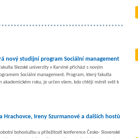
írá nový studijní program Sociální management
kulta Slezské univerzity v Karviné přichází s novým
rogramem Sociální management. Program, který fakulta
ím akademickém roku, je určen všem, kdo chtějí měnit svět k
va Hrachovce, Ireny Szurmanové a dalších hostů
obotní bohoslužbu u příležitosti konference Česko- Slovenské