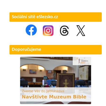
Sociální sítě eSlezsko.cz
Doporučujeme