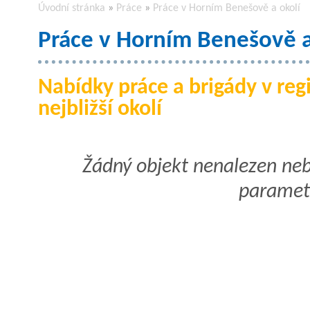
Úvodní stránka
»
Práce
»
Práce v Horním Benešově a okolí
Práce v Horním Benešově a
Nabídky práce a brigády v re
nejbližší okolí
Žádný objekt nenalezen ne
paramet