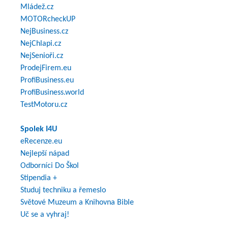
Mládež.cz
MOTORcheckUP
NejBusiness.cz
NejChlapi.cz
NejSenioři.cz
ProdejFirem.eu
ProfiBusiness.eu
ProfiBusiness.world
TestMotoru.cz
Spolek I4U
eRecenze.eu
Nejlepší nápad
Odborníci Do Škol
Stipendia +
Studuj techniku a řemeslo
Světové Muzeum a Knihovna Bible
Uč se a vyhraj!