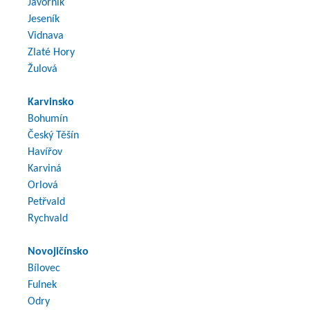
Javorník
Jeseník
Vidnava
Zlaté Hory
Žulová
Karvinsko
Bohumín
Český Těšín
Havířov
Karviná
Orlová
Petřvald
Rychvald
Novojičínsko
Bílovec
Fulnek
Odry