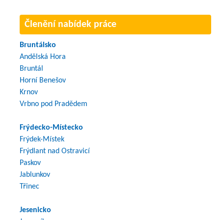
Členění nabídek práce
Bruntálsko
Andělská Hora
Bruntál
Horní Benešov
Krnov
Vrbno pod Pradědem
Frýdecko-Místecko
Frýdek-Místek
Frýdlant nad Ostravicí
Paskov
Jablunkov
Třinec
Jesenicko