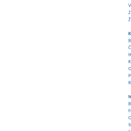
V
Z
Ž
K
B
Č
H
K
O
P
R
N
B
F
O
S