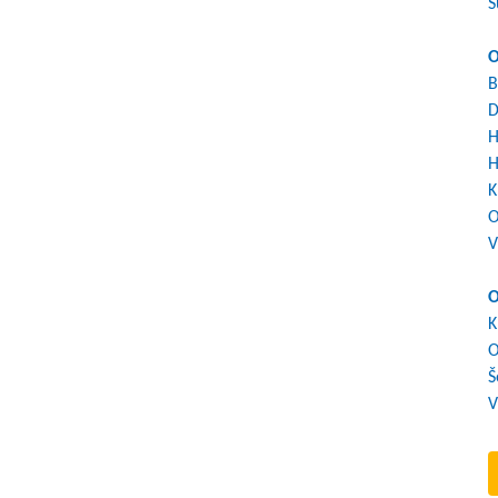
S
O
B
D
H
H
K
O
V
O
K
O
Š
V