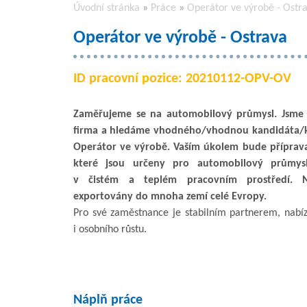
Úvodní stránka
»
Práce
»
Operátor ve výrobě - Ostr
Operátor ve výrobě - Ostrava
ID pracovní pozice: 20210112-OPV-OV
Zaměřujeme se na automobilový průmysl. Jsme 
firma a hledáme vhodného/vhodnou kandidáta/k
Operátor ve výrobě. Vaším úkolem bude příprav
které jsou určeny pro automobilový průmys
v čistém a teplém pracovním prostředí. 
exportovány do mnoha zemí celé Evropy.
Pro své zaměstnance je stabilním partnerem, nabíz
i osobního růstu.
Náplň práce