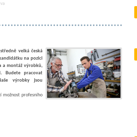
ava
středně velká česká
andidátku na pozici
a a montáž výrobků,
l. Budete pracovat
Naše výrobky jsou
í možnost profesního