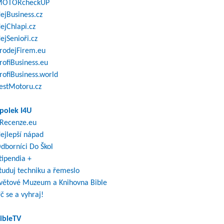
OTORcheckUP
ejBusiness.cz
ejChlapi.cz
ejSenioři.cz
rodejFirem.eu
rofiBusiness.eu
rofiBusiness.world
estMotoru.cz
polek I4U
Recenze.eu
ejlepší nápad
dborníci Do Škol
tipendia +
tuduj techniku a řemeslo
větové Muzeum a Knihovna Bible
č se a vyhraj!
ibleTV