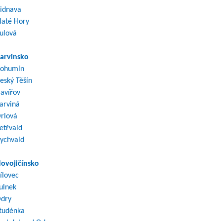
idnava
laté Hory
ulová
arvinsko
ohumín
eský Těšín
avířov
arviná
rlová
etřvald
ychvald
ovojičínsko
ílovec
ulnek
dry
tudénka