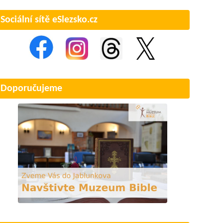
Sociální sítě eSlezsko.cz
Doporučujeme