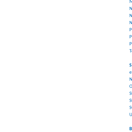
M
N
N
N
P
P
P
T
S
e
N
O
S
S
S
U
B