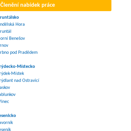
Členění nabídek práce
runtálsko
ndělská Hora
runtál
orní Benešov
rnov
rbno pod Pradědem
rýdecko-Místecko
rýdek-Místek
rýdlant nad Ostravicí
askov
ablunkov
řinec
esenicko
avorník
eseník