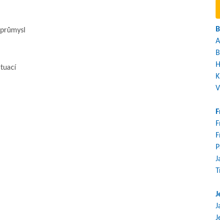
B
 průmysl
A
B
H
ituací
K
V
F
F
F
P
J
T
J
J
J