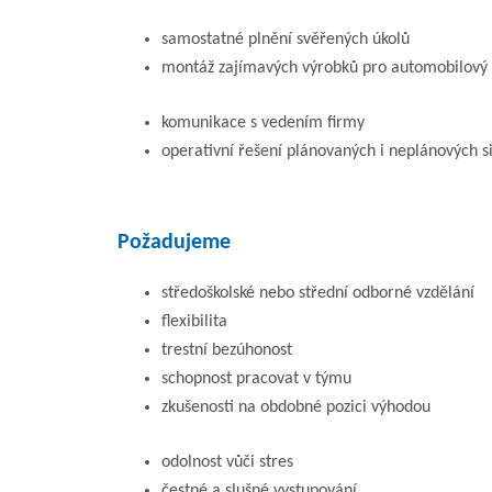
samostatné plnění svěřených úkolů
montáž zajímavých výrobků pro automobilový
komunikace s vedením firmy
operativní řešení plánovaných i neplánových s
Požadujeme
středoškolské nebo střední odborné vzdělání
flexibilita
trestní bezúhonost
schopnost pracovat v týmu
zkušenosti na obdobné pozici výhodou
odolnost vůči stres
čestné a slušné vystupování