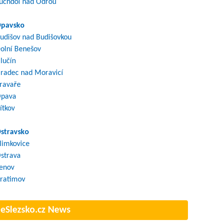
uchdol nad Odrou
pavsko
udišov nad Budišovkou
olní Benešov
lučín
radec nad Moravicí
ravaře
pava
ítkov
stravsko
limkovice
strava
enov
ratimov
eSlezsko.cz News