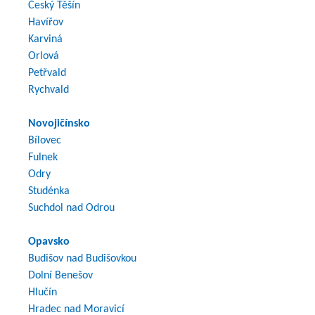
Český Těšín
Havířov
Karviná
Orlová
Petřvald
Rychvald
Novojičínsko
Bílovec
Fulnek
Odry
Studénka
Suchdol nad Odrou
Opavsko
Budišov nad Budišovkou
Dolní Benešov
Hlučín
Hradec nad Moravicí