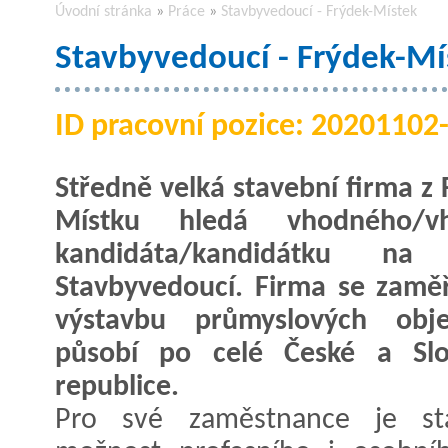
Úvodní stránka
»
Práce
»
Stavbyvedoucí - Frýdek-Místek
Stavbyvedoucí - Frýdek-Mí
ID pracovní pozice: 2020110
Středně velká stavební firma z 
Místku hledá vhodného/v
kandidáta/kandidátku na 
Stavbyvedoucí. Firma se zamě
výstavbu průmyslových obj
působí po celé České a Slo
republice.
Pro své zaměstnance je sta