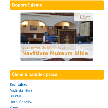
Doporučujeme
Členění nabídek práce
Bruntálsko
Andělská Hora
Bruntál
Horní Benešov
Krnov