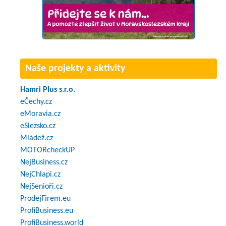
Naše projekty a aktivity
Hamri Plus s.r.o.
eČechy.cz
eMoravia.cz
eSlezsko.cz
Mládež.cz
MOTORcheckUP
NejBusiness.cz
NejChlapi.cz
NejSenioři.cz
ProdejFirem.eu
ProfiBusiness.eu
ProfiBusiness.world