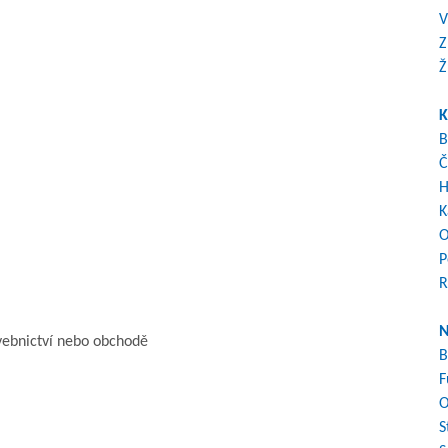
V
Z
Ž
K
B
Č
H
K
O
P
R
N
avebnictví nebo obchodě
B
F
O
S