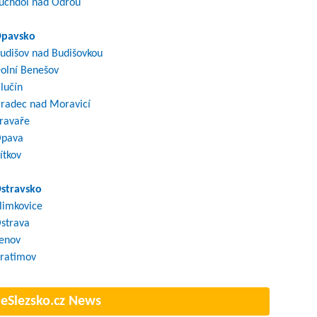
uchdol nad Odrou
pavsko
udišov nad Budišovkou
olní Benešov
lučín
radec nad Moravicí
ravaře
pava
ítkov
stravsko
limkovice
strava
enov
ratimov
eSlezsko.cz News