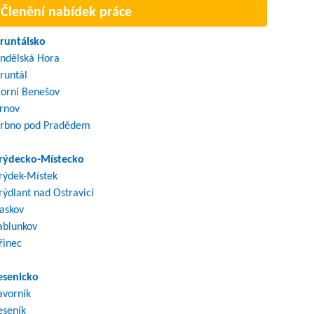
Členění nabídek práce
runtálsko
ndělská Hora
runtál
orní Benešov
rnov
rbno pod Pradědem
rýdecko-Místecko
rýdek-Místek
rýdlant nad Ostravicí
askov
ablunkov
řinec
esenicko
avorník
eseník