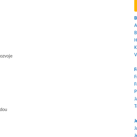
B
A
B
H
K
V
ozvoje
F
F
F
P
J
T
odou
J
J
J