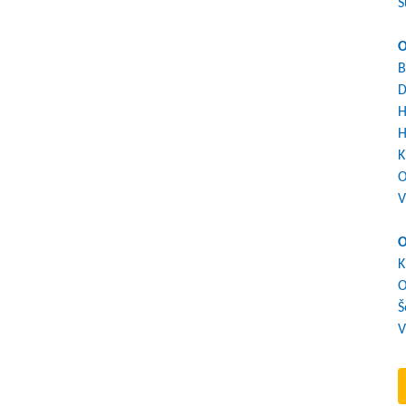
S
O
B
D
H
H
K
O
V
O
K
O
Š
V