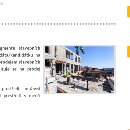
ná
egmentu stavebních
dáta/kandidátku na
 prodejem stavebních
alizuje se na prodej
prostředí, možnost
í prostředí v menší