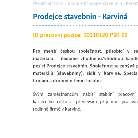
Úvodní stránka
»
Práce
»
Prodejce stavebnin - Karvi
Prodejce stavebnin - Karviná
ID pracovní pozice: 20210120-PSK-ES
Pro menší českou společnost, působící v s
materiálů, hledáme vhodného/vhodnou kandi
pozici Prodejce stavebnin. Společnost se zabývá
materiálů (stavebniny), sídlí v Karviné. Speci
firmám a drobným řemeslníkům.
Svým zaměstnancům nabízí stabilní pracovní 
kariérního růstu a především příjemné pracovn
rodinné firmě v Karviné.