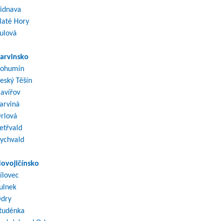
idnava
laté Hory
ulová
arvinsko
ohumín
eský Těšín
avířov
arviná
rlová
etřvald
ychvald
ovojičínsko
ílovec
ulnek
dry
tudénka