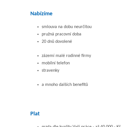
Nabízíme
smlouva na dobu neurčitou
pružná pracovní doba
20 dnů dovolené
zázemí malé rodinné firmy
mobilní telefon
stravenky
a mnoho dalších benefitů
Plat
mzda dle kvality Vaší práce - až 40 000,- Kč