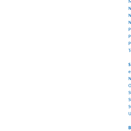
M
N
N
N
P
P
P
T
S
e
N
O
S
S
S
U
B