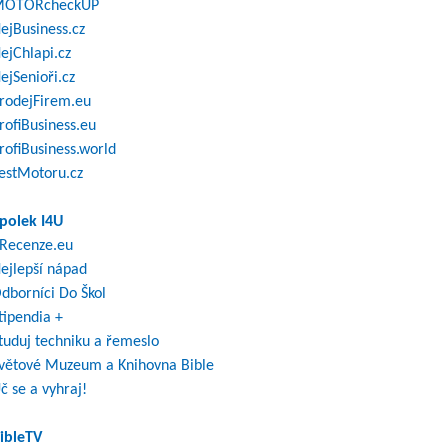
OTORcheckUP
ejBusiness.cz
ejChlapi.cz
ejSenioři.cz
rodejFirem.eu
rofiBusiness.eu
rofiBusiness.world
estMotoru.cz
polek I4U
Recenze.eu
ejlepší nápad
dborníci Do Škol
tipendia +
tuduj techniku a řemeslo
větové Muzeum a Knihovna Bible
č se a vyhraj!
ibleTV