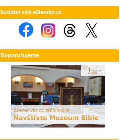
Sociální sítě eSlezsko.cz
Doporučujeme