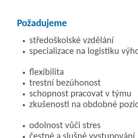
Požadujeme
středoškolské vzdělání
specializace na logistiku vý
flexibilita
trestní bezúhonost
schopnost pracovat v týmu
zkušenosti na obdobné pozi
odolnost vůči stres
čestné a slušné vystupování