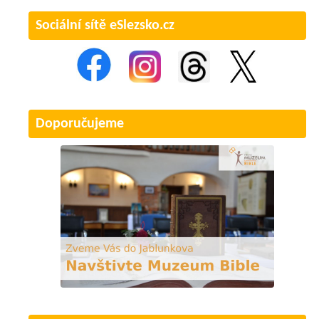
Sociální sítě eSlezsko.cz
Doporučujeme