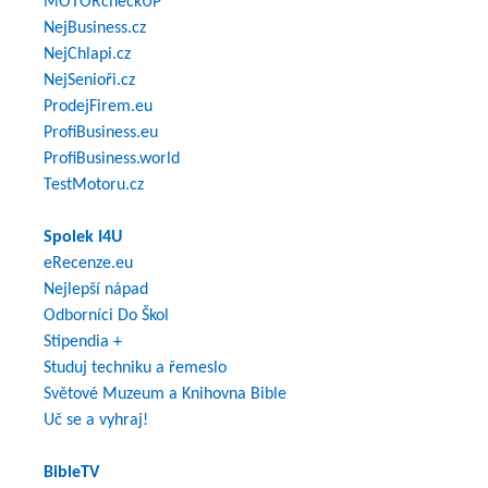
MOTORcheckUP
NejBusiness.cz
NejChlapi.cz
NejSenioři.cz
ProdejFirem.eu
ProfiBusiness.eu
ProfiBusiness.world
TestMotoru.cz
Spolek I4U
eRecenze.eu
Nejlepší nápad
Odborníci Do Škol
Stipendia +
Studuj techniku a řemeslo
Světové Muzeum a Knihovna Bible
Uč se a vyhraj!
BibleTV