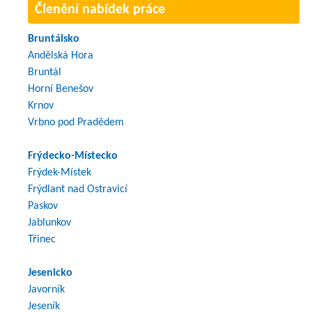
Členění nabídek práce
Bruntálsko
Andělská Hora
Bruntál
Horní Benešov
Krnov
Vrbno pod Pradědem
Frýdecko-Místecko
Frýdek-Místek
Frýdlant nad Ostravicí
Paskov
Jablunkov
Třinec
Jesenicko
Javorník
Jeseník