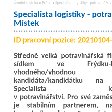
Úvodní stránka
»
Práce
»
Specialista logistiky - potravinářst
Specialista logistiky - potr
Místek
ID pracovní pozice: 2021010
Středně velká potravinářská f
sídlem ve Frýdku-M
vhodného/vhodnou
kandidáta/kandidátku na 
Specialista logis
v potravinářství. Pro své zamě
je stabilním partnerem, na