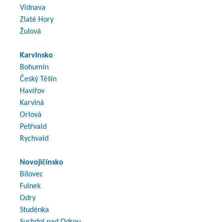
Vidnava
Zlaté Hory
Žulová
Karvinsko
Bohumín
Český Těšín
Havířov
Karviná
Orlová
Petřvald
Rychvald
Novojičínsko
Bílovec
Fulnek
Odry
Studénka
Suchdol nad Odrou