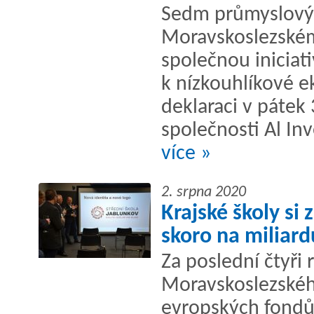
Sedm průmyslovýc
Moravskoslezském 
společnou iniciat
k nízkouhlíkové 
deklaraci v pátek
společnosti Al Inv
více »
2. srpna 2020
Krajské školy si
skoro na miliard
Za poslední čtyři 
Moravskoslezskéh
evropských fondů.