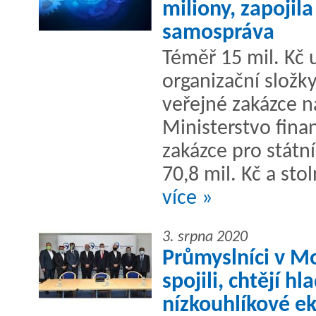
miliony, zapojil
samospráva
Téměř 15 mil. Kč 
organizační složky
veřejné zakázce n
Ministerstvo fina
zakázce pro státn
70,8 mil. Kč a stoln
více »
3. srpna 2020
Průmyslníci v Mo
spojili, chtějí h
nízkouhlíkové e