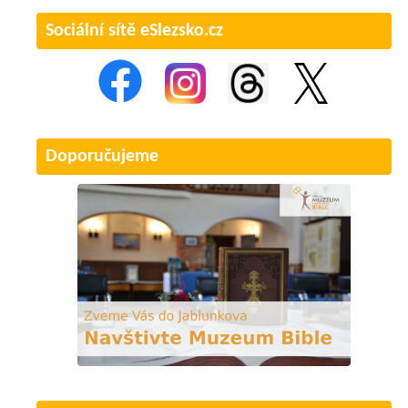
Sociální sítě eSlezsko.cz
Doporučujeme