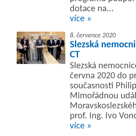
dotace na...
více »
8. července 2020
Slezská nemocni
CT
Slezská nemocnice
června 2020 do p
současnosti Philips
Mimořádnou událo
Moravskoslezskéh
prof. Ing. Ivo Vo
více »