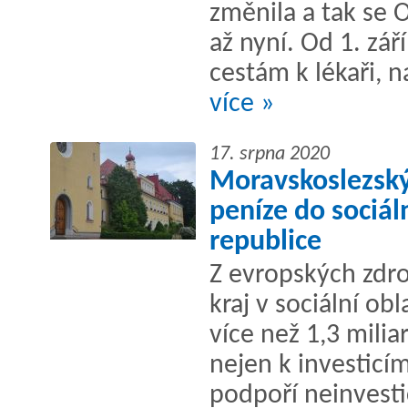
změnila a tak se 
až nyní. Od 1. zář
cestám k lékaři, na
více »
17. srpna 2020
Moravskoslezský
peníze do sociáln
republice
Z evropských zdro
kraj v sociální ob
více než 1,3 milia
nejen k investicí
podpoří neinvesti