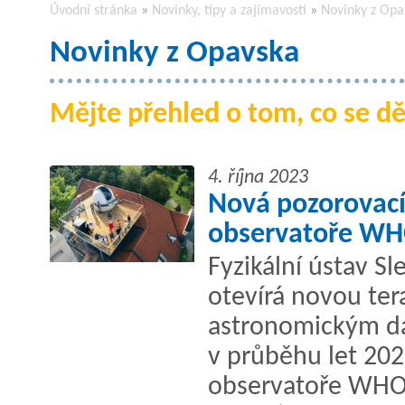
Úvodní stránka
»
Novinky, tipy a zajímavosti
»
Novinky z Opa
Novinky z Opavska
Mějte přehled o tom, co se d
4. října 2023
Nová pozorovací
observatoře WHO
Fyzikální ústav Sl
otevírá novou ter
astronomickým da
v průběhu let 202
observatoře WHO